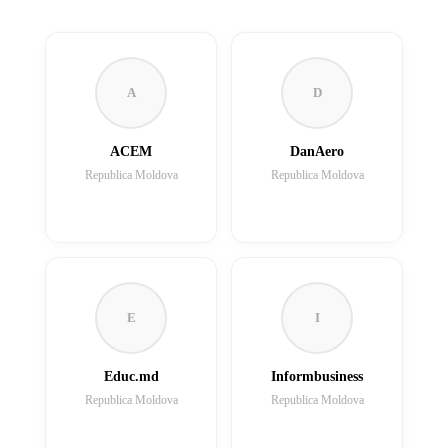
A
D
ACEM
DanAero
Republica Moldova
Republica Moldova
E
I
Educ.md
Informbusiness
Republica Moldova
Republica Moldova