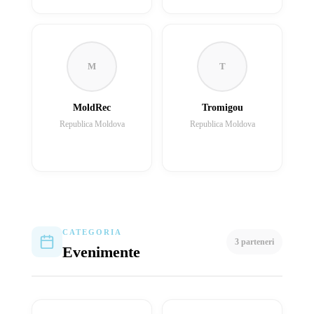
M
T
MoldRec
Tromigou
Republica Moldova
Republica Moldova
CATEGORIA
3 parteneri
Evenimente