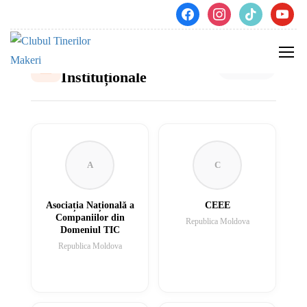
CATEGORIA
12 parteneri
Instituționale
A
C
Asociația Națională a
CEEE
Companiilor din
Republica Moldova
Domeniul TIC
Republica Moldova