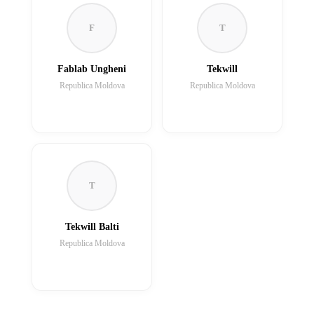
F
T
Fablab Ungheni
Tekwill
Republica Moldova
Republica Moldova
T
Tekwill Balti
Republica Moldova