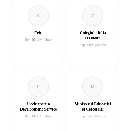
C
C
Ceiti
Colegiul „Iulia
Hasdeu”
Republica Moldova
Republica Moldova
L
M
Liechtenstein
Ministerul Educației
Development Service
și Cercetării
Republica Moldova
Republica Moldova