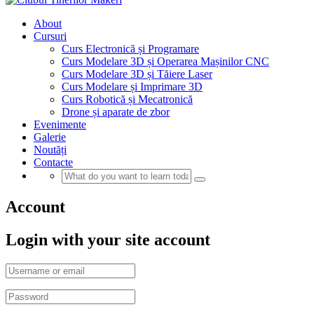
About
Cursuri
Curs Electronică și Programare
Curs Modelare 3D și Operarea Mașinilor CNC
Curs Modelare 3D și Tăiere Laser
Curs Modelare și Imprimare 3D
Curs Robotică și Mecatronică
Drone și aparate de zbor
Evenimente
Galerie
Noutăți
Contacte
Account
Login with your site account