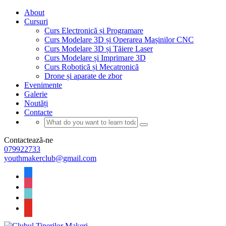
About
Cursuri
Curs Electronică și Programare
Curs Modelare 3D și Operarea Mașinilor CNC
Curs Modelare 3D și Tăiere Laser
Curs Modelare și Imprimare 3D
Curs Robotică și Mecatronică
Drone și aparate de zbor
Evenimente
Galerie
Noutăți
Contacte
Contactează-ne
079922733
youthmakerclub@gmail.com
facebook
instagram
tiktok
youtube