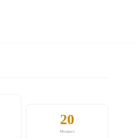
20
Mentori