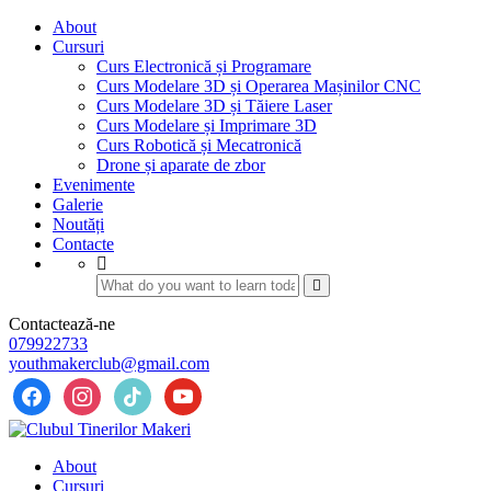
About
Cursuri
Curs Electronică și Programare
Curs Modelare 3D și Operarea Mașinilor CNC
Curs Modelare 3D și Tăiere Laser
Curs Modelare și Imprimare 3D
Curs Robotică și Mecatronică
Drone și aparate de zbor
Evenimente
Galerie
Noutăți
Contacte
Contactează-ne
079922733
youthmakerclub@gmail.com
About
Cursuri