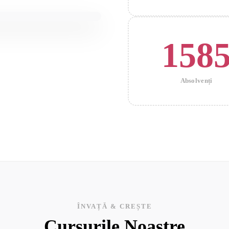
158
Absolvenți
ÎNVAȚĂ & CREȘTE
Cursurile Noastre