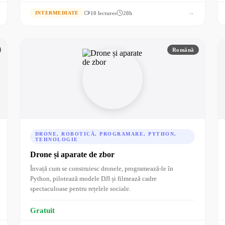
→
10 lectures
20h
INTERMEDIATE
Română
DRONE, ROBOTICĂ, PROGRAMARE, PYTHON,
TEHNOLOGIE
Drone și aparate de zbor
Învață cum se construiesc dronele, programează-le în
Python, pilotează modele DJI și filmează cadre
spectaculoase pentru rețelele sociale.
Gratuit