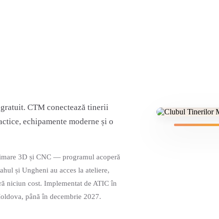
100% Gratu
pentru tinerii
 gratuit. CTM conectează tinerii
practice, echipamente moderne și o
mprimare 3D și CNC — programul acoperă
Cahul și Ungheni au acces la ateliere,
ără niciun cost. Implementat de ATIC în
 Moldova, până în decembrie 2027.