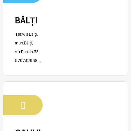
BĂLȚI
Tekwill Bălți,
mun.Bălți,
str.Pușkin 38
076732668
ctmbalti@gmail.com