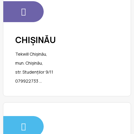
CHIȘINĂU
Tekwill Chișinău,
mun. Chișinău,
str. Studenților 9/11
079922733
youthmakerclub@gmail.com