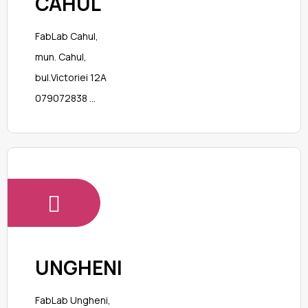
CAHUL
FabLab Cahul,
mun. Cahul,
bul.Victoriei 12A
079072838
ctmcahul@gmail.com
UNGHENI
FabLab Ungheni,