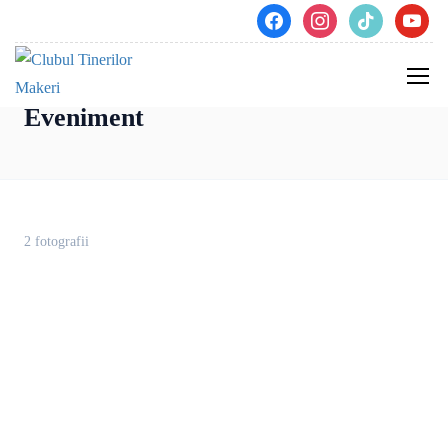
facebook
instagram
tiktok
youtube
Înapoi la galerie
Eveniment
2 fotografii