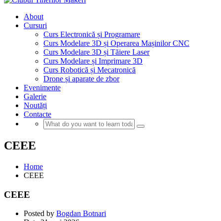
About
Cursuri
Curs Electronică și Programare
Curs Modelare 3D și Operarea Mașinilor CNC
Curs Modelare 3D și Tăiere Laser
Curs Modelare și Imprimare 3D
Curs Robotică și Mecatronică
Drone și aparate de zbor
Evenimente
Galerie
Noutăți
Contacte
CEEE
Home
CEEE
CEEE
Posted by
Bogdan Botnari