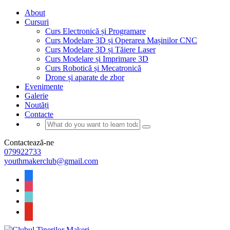
About
Cursuri
Curs Electronică și Programare
Curs Modelare 3D și Operarea Mașinilor CNC
Curs Modelare 3D și Tăiere Laser
Curs Modelare și Imprimare 3D
Curs Robotică și Mecatronică
Drone și aparate de zbor
Evenimente
Galerie
Noutăți
Contacte
Contactează-ne
079922733
youthmakerclub@gmail.com
facebook
instagram
tiktok
youtube