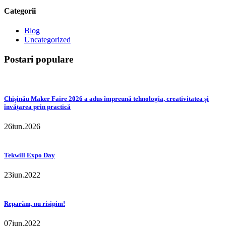
Categorii
Blog
Uncategorized
Postari populare
Chișinău Maker Faire 2026 a adus împreună tehnologia, creativitatea și
învățarea prin practică
26
iun.
2026
Tekwill Expo Day
23
iun.
2022
Reparăm, nu risipim!
07
iun.
2022