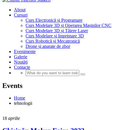
About
Cursuri
Curs Electronică și Programare
Curs Modelare 3D și Operarea Mașinilor CNC
Curs Modelare 3D și Tăiere Laser
Curs Modelare și Imprimare 3D
Curs Robotică și Mecatronică
Drone și aparate de zbor
Evenimente
Galerie
Noutăți
Contacte
Events
Home
tehnologii
18
aprilie