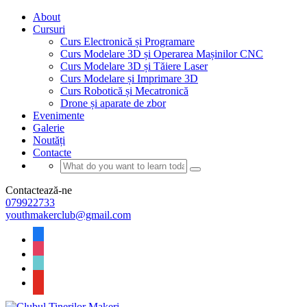
About
Cursuri
Curs Electronică și Programare
Curs Modelare 3D și Operarea Mașinilor CNC
Curs Modelare 3D și Tăiere Laser
Curs Modelare și Imprimare 3D
Curs Robotică și Mecatronică
Drone și aparate de zbor
Evenimente
Galerie
Noutăți
Contacte
Contactează-ne
079922733
youthmakerclub@gmail.com
facebook
instagram
tiktok
youtube