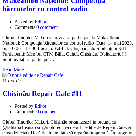
Makeathon Național: Competiția
bărcuțelor cu control radio
Posted by
Editor
Comments
0 comment
Clubul Tinerilor Makeri vă invită să participați la Makeathonul
Național: Competiția bărcuțelor cu control radio Data: 14 mai 2023,
ora 10.00 – 17.00 Locația: FabLab Chișinău, str. Studenților 9/11
Participanți: Membri CTM Bălți, Cahul, Chișinău. Obligatoriu!!!!
Sunt invitați să participe …
Read More
11
martie
Chișinău Repair Cafe #11
Posted by
Editor
Comments
0 comment
Clubul Tinerilor Makeri, Chișinău organizează împreună cu
@fablab.chisinau și @moldrec cea de-a 11 ediție de Repair Cafe. Ai
ceva defectat? Dacă da, te invităm să reparăm împreună. În program