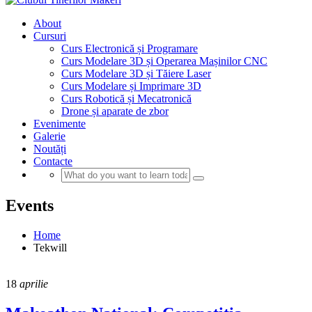
About
Cursuri
Curs Electronică și Programare
Curs Modelare 3D și Operarea Mașinilor CNC
Curs Modelare 3D și Tăiere Laser
Curs Modelare și Imprimare 3D
Curs Robotică și Mecatronică
Drone și aparate de zbor
Evenimente
Galerie
Noutăți
Contacte
Events
Home
Tekwill
18
aprilie