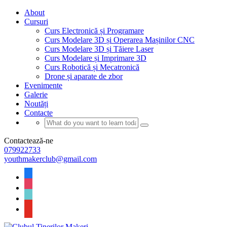
About
Cursuri
Curs Electronică și Programare
Curs Modelare 3D și Operarea Mașinilor CNC
Curs Modelare 3D și Tăiere Laser
Curs Modelare și Imprimare 3D
Curs Robotică și Mecatronică
Drone și aparate de zbor
Evenimente
Galerie
Noutăți
Contacte
Contactează-ne
079922733
youthmakerclub@gmail.com
facebook
instagram
tiktok
youtube