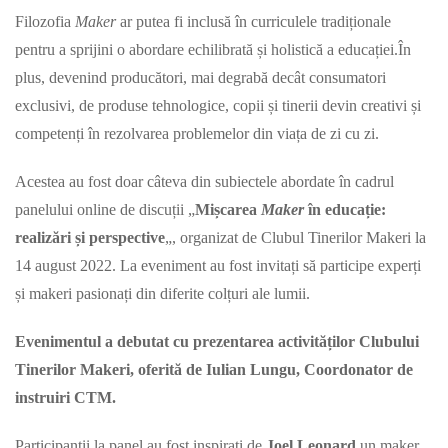
Filozofia
Maker
ar putea fi inclusă în curriculele tradiționale
pentru a sprijini o abordare echilibrată și holistică a educației.În
plus, devenind producători, mai degrabă decât consumatori
exclusivi, de produse tehnologice, copii și tinerii devin creativi și
competenți în rezolvarea problemelor din viața de zi cu zi.
Acestea au fost doar câteva din subiectele abordate în cadrul
panelului online de discuții „
Mișcarea
Maker
în educație:
realizări și perspective
„, organizat de Clubul Tinerilor Makeri la
14 august 2022. La eveniment au fost invitați să participe experți
și makeri pasionați din diferite colțuri ale lumii.
Evenimentul a debutat cu prezentarea activităților Clubului
Tinerilor Makeri, oferită de Iulian Lungu, Coordonator de
instruiri CTM.
Participanții la panel au fost inspirați de
Joel Leonard
un maker