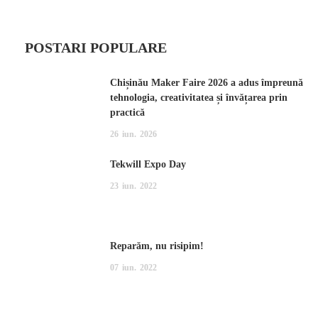
POSTARI POPULARE
Chișinău Maker Faire 2026 a adus împreună
tehnologia, creativitatea și învățarea prin
practică
26
iun.
2026
Tekwill Expo Day
23
iun.
2022
Reparăm, nu risipim!
07
iun.
2022