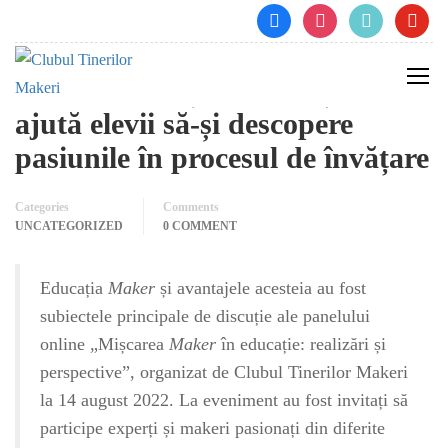
facebook
instagram
tiktok
youtube
Ce este educația Maker și cum
ajută elevii să-și descopere
pasiunile în procesul de învățare
Categories
Comments
UNCATEGORIZED
0 COMMENT
Educația
Maker
și avantajele acesteia au fost
subiectele principale de discuție ale panelului
online „Mișcarea
Maker
în educație: realizări și
perspective”, organizat de Clubul Tinerilor Makeri
la 14 august 2022. La eveniment au fost invitați să
participe experți și makeri pasionați din diferite