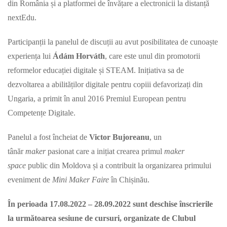
din România și a platformei de învățare a electronicii la distanță
nextEdu.
Participanții la panelul de discuții au avut posibilitatea de cunoaște
experiența lui
Ádám Horváth
, care este unul din promotorii
reformelor educației digitale și STEAM. Inițiativa sa de
dezvoltarea a abilităților digitale pentru copiii defavorizați din
Ungaria, a primit în anul 2016 Premiul European pentru
Competențe Digitale.
Panelul a fost încheiat de
Victor Bujoreanu
, un
tânăr
maker
pasionat care a inițiat crearea primul
maker
space
public din Moldova și a contribuit la organizarea primului
eveniment de
Mini Maker Faire
în Chișinău.
În perioada 17.08.2022 – 28.09.2022 sunt deschise înscrierile
la următoarea sesiune de cursuri, organizate de Clubul