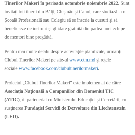
Tinerilor Makeri în perioada octombrie-noiembrie 2022.
Sunt
invitați toți tinerii din Bălți, Chișinău și Cahul, care studiază la o
Școală Profesională sau Colegiu să se înscrie la cursuri și să
beneficieze de instruiri și ghidare gratuită din partea unei echipe
de mentori bine pregătită.
Pentru mai multe detalii despre activitățile planificate, urmăriți
Clubul Tinerilor Makeri pe site-ul
www.ctm.md
și rețele
sociale
www.facebook.com/clubultinerilormakeri
.
Proiectul „Clubul Tinerilor Makeri” este implementat de către
Asociația Națională a Companiilor din Domeniul TIC
(ATIC)
, în parteneriat cu Ministerului Educației și Cercetării, cu
susținerea
Fundației Servicii de Dezvoltare din Liechtenstein
(LED).