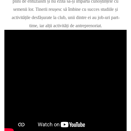
plini de entuziasm și nu ezită să-și împartă cunoștințele cu
semenii lor. Tinerii reușesc să îmbine cu succes studiile și
activitățile desfășurate la club, unii dintre ei au job-uri part-
time, iar alții activități de antreprenoriat.