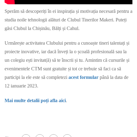
Sperăm să descoperiți în ei inspirația și motivația necesară pentru a
studia noile tehnologii alături de Clubul Tinerilor Makeri. Puteți
găsi Clubul la Chișinău, Bălți și Cahul.
Urmărește activitatea Clubului pentru a cunoaște tineri talentați și
proiecte inovative, iar dacă înveți la o școală profesională sau la
un colegiu ești invitat(ă) să te înscrii și tu. Amintim că cursurile și
evenimentele CTM sunt gratuite și tot ce trebuie să faci ca să
participi la ele este să completezi
acest formular
până la data de
12 ianuarie 2023.
Mai multe detalii poți afla aici
.