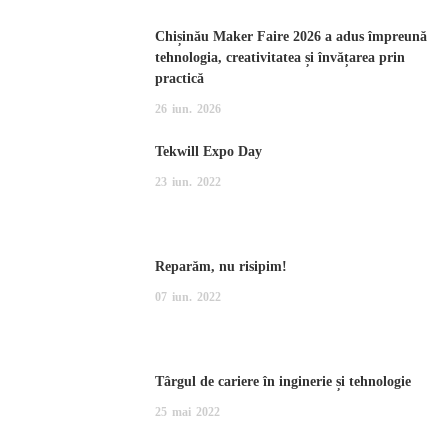
Chișinău Maker Faire 2026 a adus împreună
tehnologia, creativitatea și învățarea prin
practică
26
iun.
2026
Tekwill Expo Day
23
iun.
2022
Reparăm, nu risipim!
07
iun.
2022
Târgul de cariere în inginerie și tehnologie
25
mai
2022