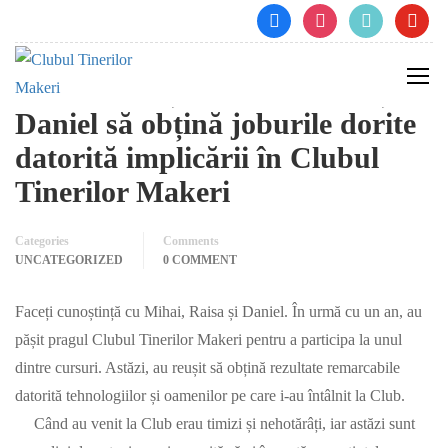
facebook
instagram
tiktok
youtube
Cum au reușit Mihai, Raisa și
Daniel să obțină joburile dorite
datorită implicării în Clubul
Tinerilor Makeri
Categories
Comments
UNCATEGORIZED
0 COMMENT
Faceți cunoștință cu Mihai, Raisa și Daniel. În urmă cu un an, au
pășit pragul Clubul Tinerilor Makeri pentru a participa la unul
dintre cursuri. Astăzi, au reușit să obțină rezultate remarcabile
datorită tehnologiilor și oamenilor pe care i-au întâlnit la Club.
Când au venit la Club erau timizi și nehotărâți, iar astăzi sunt