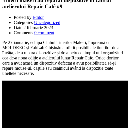
Tinerii makeri au reparat dispozitive în cadrul
atelierului Repair Café #9
Posted by
Editor
Categories
Uncategorized
Date
2 februarie 2023
Comments
0 comment
Pe 27 ianuarie, echipa Clubul Tinerilor Makeri, împreună cu
MOLDREC și FabLab Chișinău a oferit posibilitate tinerilor de a
învăța, de a repara dispozitive și de a petrece timpul util organizând
cea de-a noua ediție a atelierului lunar Repair Cafe. Orice doritor
care a avut acasă un dispozitiv defectat a avut posibilitatea să-și
repare mouse-ul, căștile sau ceainicul având la dispoziție toate
uneltele necesare.