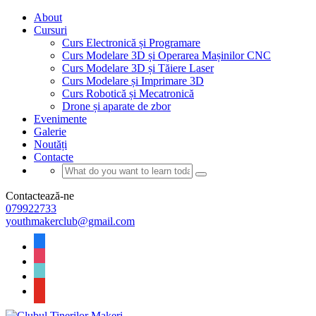
About
Cursuri
Curs Electronică și Programare
Curs Modelare 3D și Operarea Mașinilor CNC
Curs Modelare 3D și Tăiere Laser
Curs Modelare și Imprimare 3D
Curs Robotică și Mecatronică
Drone și aparate de zbor
Evenimente
Galerie
Noutăți
Contacte
Contactează-ne
079922733
youthmakerclub@gmail.com
facebook
instagram
tiktok
youtube