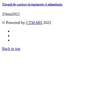
Târgul de cariere în inginerie și tehnologie
25
mai
2022
© Powered by
CTM.MD
2022
Back to top