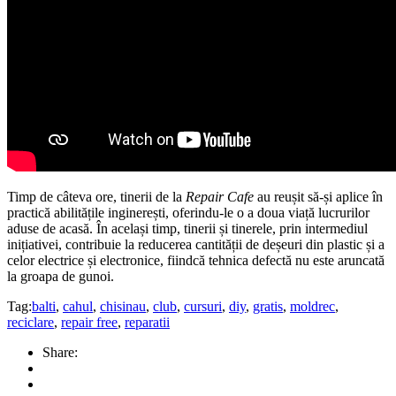
Timp de câteva ore, tinerii de la
Repair Cafe
au reușit să-și aplice în
practică abilitățile inginerești, oferindu-le o a doua viață lucrurilor
aduse de acasă. În același timp, tinerii și tinerele, prin intermediul
inițiativei, contribuie la reducerea cantității de deșeuri din plastic și a
celor electrice și electronice, fiindcă tehnica defectă nu este aruncată
la groapa de gunoi.
Tag:
balti
,
cahul
,
chisinau
,
club
,
cursuri
,
diy
,
gratis
,
moldrec
,
reciclare
,
repair free
,
reparatii
Share: