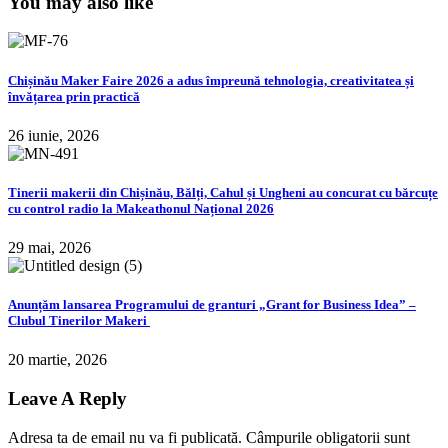
You may also like
Chișinău Maker Faire 2026 a adus împreună tehnologia, creativitatea și
învățarea prin practică
26 iunie, 2026
Tinerii makerii din Chișinău, Bălți, Cahul și Ungheni au concurat cu bărcuțe
cu control radio la Makeathonul Național 2026
29 mai, 2026
Anunțăm lansarea Programului de granturi „Grant for Business Idea” –
Clubul Tinerilor Makeri
20 martie, 2026
Leave A Reply
Adresa ta de email nu va fi publicată.
Câmpurile obligatorii sunt