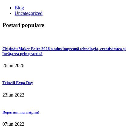
Blog
Uncategorized
Postari populare
Chișinău Maker Faire 2026 a adus împreună tehnologia, creativitatea și
învățarea prin practică
26
iun.
2026
Tekwill Expo Day
23
iun.
2022
Reparăm, nu risipim!
07
iun.
2022