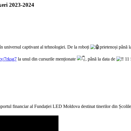
akeri 2023-2024
în universul captivant al tehnologiei. De la roboți
prietenoși până l
gy/7rksg7
la unul din cursurile menționate
, până la data de
11 
ortul financiar al Fundației LED Moldova destinat tinerilor din Școlile