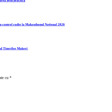
area prin practică
 cu control radio la Makeathonul Național 2026
ul Tinerilor Makeri
ate cu
*