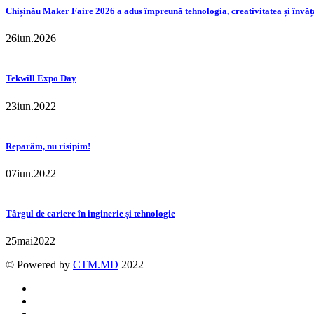
Chișinău Maker Faire 2026 a adus împreună tehnologia, creativitatea și învăț
26
iun.
2026
Tekwill Expo Day
23
iun.
2022
Reparăm, nu risipim!
07
iun.
2022
Târgul de cariere în inginerie și tehnologie
25
mai
2022
© Powered by
CTM.MD
2022