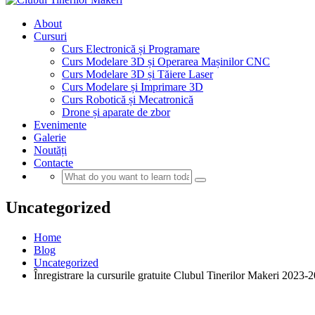
About
Cursuri
Curs Electronică și Programare
Curs Modelare 3D și Operarea Mașinilor CNC
Curs Modelare 3D și Tăiere Laser
Curs Modelare și Imprimare 3D
Curs Robotică și Mecatronică
Drone și aparate de zbor
Evenimente
Galerie
Noutăți
Contacte
Uncategorized
Home
Blog
Uncategorized
Înregistrare la cursurile gratuite Clubul Tinerilor Makeri 2023-