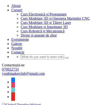
About
Cursuri
Curs Electronică și Programare
Curs Modelare 3D și Operarea Mașinilor CNC
Curs Modelare 3D și Tăiere Laser
Curs Modelare și Imprimare 3D
Curs Robotică și Mecatronică
Drone și aparate de zbor
Evenimente
Galerie
Noutăți
Contacte
Contactează-ne
079922733
youthmakerclub@gmail.com
facebook
instagram
tiktok
youtube