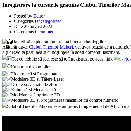
Înregistrare la cursurile gratuite Clubul Tinerilor M
Posted by
Editor
Categories
Uncategorized
Date
29 august 2023
Comments
0 comment
Haideți să exploarăm împreună lumea tehnologiilor.
Alăturându-te
Clubul Tinerilor Makeri
, vei avea ocazia de a pătrunde 
a-ți dezvolta pasiunea și cunoștințele în acest domeniu fascinant.
Tot ce trebuie să faci este să te înregistrezi pe acest link
rb.
Cursurile disponibile:
Electronică și Programare
Modelare 3D și Tăiere Laser
Drone și Aparate de zbor
Robotică și Mecatronică
Modelare și Imprimare 3D
Modelare 3D și Programarea mașinilor cu control numeric
Clubul Tinerilor Makeri este un proiect implementat de ATIC cu sup