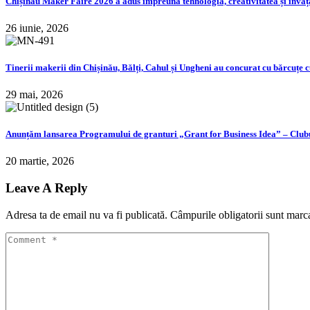
Chișinău Maker Faire 2026 a adus împreună tehnologia, creativitatea și învăț
26 iunie, 2026
Tinerii makerii din Chișinău, Bălți, Cahul și Ungheni au concurat cu bărcuțe
29 mai, 2026
Anunțăm lansarea Programului de granturi „Grant for Business Idea” – Club
20 martie, 2026
Leave A Reply
Adresa ta de email nu va fi publicată.
Câmpurile obligatorii sunt marc