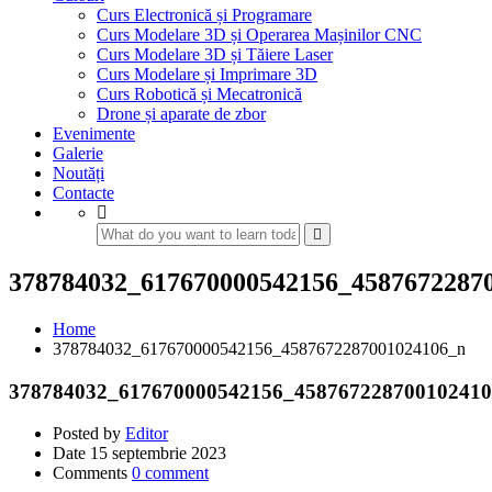
Curs Electronică și Programare
Curs Modelare 3D și Operarea Mașinilor CNC
Curs Modelare 3D și Tăiere Laser
Curs Modelare și Imprimare 3D
Curs Robotică și Mecatronică
Drone și aparate de zbor
Evenimente
Galerie
Noutăți
Contacte
378784032_617670000542156_4587672287
Home
378784032_617670000542156_4587672287001024106_n
378784032_617670000542156_45876722870010241
Posted by
Editor
Date
15 septembrie 2023
Comments
0 comment