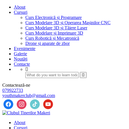
About
Cursuri
Curs Electronică și Programare
Curs Modelare 3D și Operarea Mașinilor CNC
Curs Modelare 3D și Tăiere Laser
Curs Modelare și Imprimare 3D
Curs Robotică și Mecatronică
Drone și aparate de zbor
Evenimente
Galerie
Noutăți
Contacte
Contactează-ne
079922733
youthmakerclub@gmail.com
facebook
instagram
tiktok
youtube
About
Cursuri