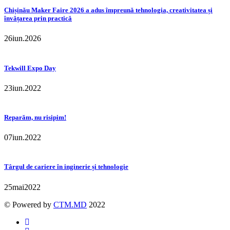
Chișinău Maker Faire 2026 a adus împreună tehnologia, creativitatea și
învățarea prin practică
26
iun.
2026
Tekwill Expo Day
23
iun.
2022
Reparăm, nu risipim!
07
iun.
2022
Târgul de cariere în inginerie și tehnologie
25
mai
2022
© Powered by
CTM.MD
2022