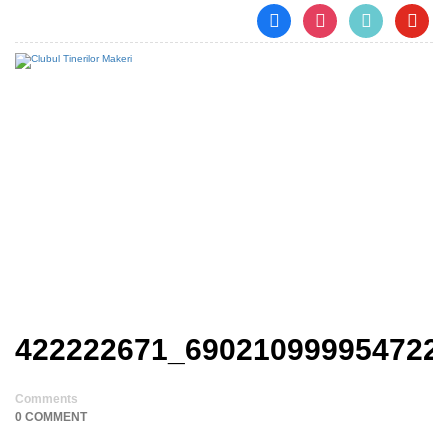
facebook
instagram
tiktok
youtub
422222671_690210999954
722_540032144977283981
_n
Home
422222671_690210999954722_54003214497728398
422222671_690210999954722
Comments
0 COMMENT