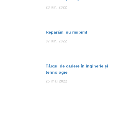
23
iun.
2022
Reparăm, nu risipim!
07
iun.
2022
Târgul de cariere în inginerie și
tehnologie
25
mai
2022