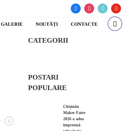
facebook
instagram
tiktok
youtube
GALERIE
NOUTĂȚI
CONTACTE
CATEGORII
POSTARI
POPULARE
Chișinău
Maker Faire
2026 a adus
împreună