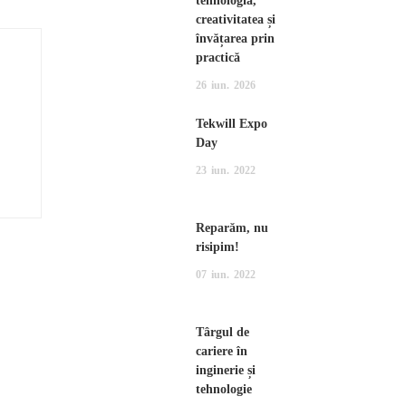
tehnologia,
creativitatea și
învățarea prin
practică
26
iun.
2026
Tekwill Expo
Day
23
iun.
2022
Reparăm, nu
risipim!
07
iun.
2022
Târgul de
cariere în
inginerie și
tehnologie