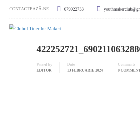
CONTACTEAZĂ-NE
079922733
youthmakerclub@g
422252721_690211063288
Date
Comments
Posted by
EDITOR
13 FEBRUARIE 2024
0 COMMEN