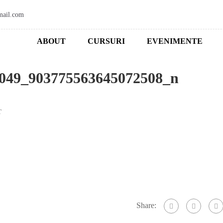
mail.com
ABOUT
CURSURI
EVENIMENTE
049_903775563645072508_n
T
Share: