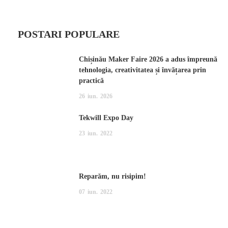
POSTARI POPULARE
Chișinău Maker Faire 2026 a adus împreună
tehnologia, creativitatea și învățarea prin
practică
26
iun.
2026
Tekwill Expo Day
23
iun.
2022
Reparăm, nu risipim!
07
iun.
2022