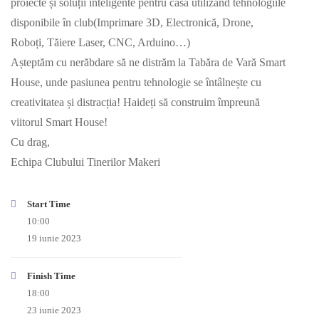
proiecte și soluții inteligente pentru casă utilizând tehnologiile
disponibile în club(Imprimare 3D, Electronică, Drone,
Roboți, Tăiere Laser, CNC, Arduino…)
Așteptăm cu nerăbdare să ne distrăm la Tabăra de Vară Smart
House, unde pasiunea pentru tehnologie se întâlnește cu
creativitatea și distracția! Haideți să construim împreună
viitorul Smart House!
Cu drag,
Echipa Clubului Tinerilor Makeri
Start Time
10:00
19 iunie 2023
Finish Time
18:00
23 iunie 2023