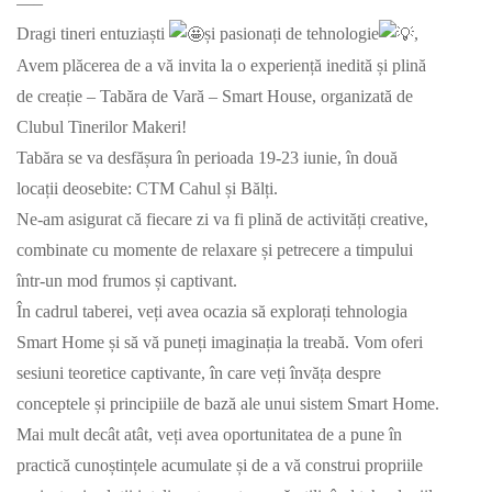
—–
Dragi tineri entuziaști
și pasionați de tehnologie
,
Avem plăcerea de a vă invita la o experiență inedită și plină
de creație – Tabăra de Vară – Smart House, organizată de
Clubul Tinerilor Makeri!
Tabăra se va desfășura în perioada 19-23 iunie, în două
locații deosebite: CTM Cahul și Bălți.
Ne-am asigurat că fiecare zi va fi plină de activități creative,
combinate cu momente de relaxare și petrecere a timpului
într-un mod frumos și captivant.
În cadrul taberei, veți avea ocazia să explorați tehnologia
Smart Home și să vă puneți imaginația la treabă. Vom oferi
sesiuni teoretice captivante, în care veți învăța despre
conceptele și principiile de bază ale unui sistem Smart Home.
Mai mult decât atât, veți avea oportunitatea de a pune în
practică cunoștințele acumulate și de a vă construi propriile