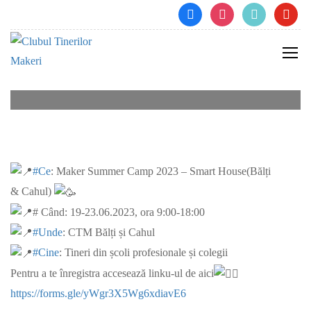
facebook
instagram
tiktok
youtube
Bălți & Cahul Maker Summer
Camp: SMART HOUSE
#Ce
: Maker Summer Camp 2023 – Smart House(Bălți
& Cahul)
# Când: 19-23.06.2023, ora 9:00-18:00
#Unde
: CTM Bălți și Cahul
#Cine
: Tineri din școli profesionale și colegii
Pentru a te înregistra accesează linku-ul de aici
https://forms.gle/yWgr3X5Wg6xdiavE6