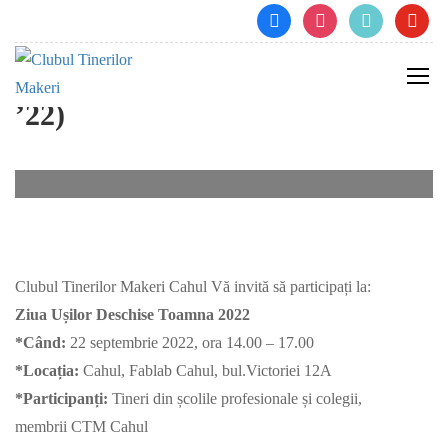
facebook
instagram
tiktok
youtube
Clubul Tinerilor Makeri Cahul
– Ziua Ușilor Deschise (Toamna
’22)
Clubul Tinerilor Makeri Cahul Vă invită să participați la:
Ziua Ușilor Deschise Toamna 2022
*Când:
22 septembrie 2022, ora 14.00 – 17.00
*Locația:
Cahul, Fablab Cahul, bul.Victoriei 12A
*Participanți:
Tineri din școlile profesionale și colegii,
membrii CTM Cahul