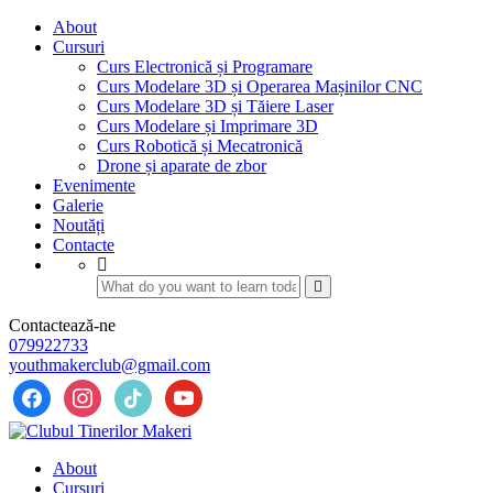
About
Cursuri
Curs Electronică și Programare
Curs Modelare 3D și Operarea Mașinilor CNC
Curs Modelare 3D și Tăiere Laser
Curs Modelare și Imprimare 3D
Curs Robotică și Mecatronică
Drone și aparate de zbor
Evenimente
Galerie
Noutăți
Contacte
Contactează-ne
079922733
youthmakerclub@gmail.com
facebook
instagram
tiktok
youtube
About
Cursuri