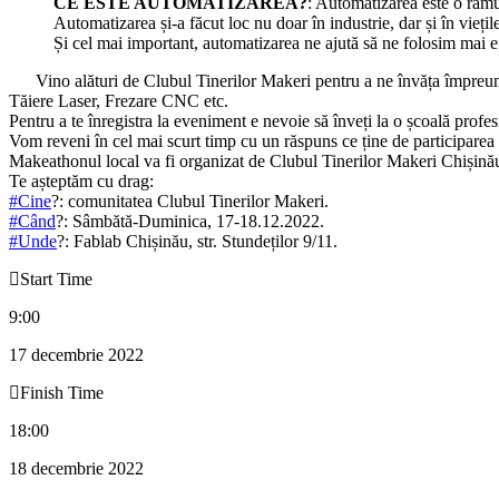
CE ESTE AUTOMATIZAREA?
: Automatizarea este o ramur
Automatizarea și-a făcut loc nu doar în industrie, dar și în vieț
Și cel mai important, automatizarea ne ajută să ne folosim mai efi
Vino alături de Clubul Tinerilor Makeri pentru a ne învăța împreună 
Tăiere Laser, Frezare CNC etc.
Pentru a te înregistra la eveniment e nevoie să înveți la o școală profes
Vom reveni în cel mai scurt timp cu un răspuns ce ține de participarea 
Makeathonul local va fi organizat de Clubul Tinerilor Makeri Chișină
Te așteptăm cu drag:
#Cine
?: comunitatea Clubul Tinerilor Makeri.
#Când
?: Sâmbătă-Duminica, 17-18.12.2022.
#Unde
?: Fablab Chișinău, str. Stundeților 9/11.
Start Time
9:00
17 decembrie 2022
Finish Time
18:00
18 decembrie 2022