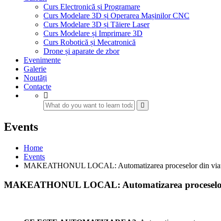
Curs Electronică și Programare
Curs Modelare 3D și Operarea Mașinilor CNC
Curs Modelare 3D și Tăiere Laser
Curs Modelare și Imprimare 3D
Curs Robotică și Mecatronică
Drone și aparate de zbor
Evenimente
Galerie
Noutăți
Contacte
Events
Home
Events
MAKEATHONUL LOCAL: Automatizarea proceselor din viața
MAKEATHONUL LOCAL: Automatizarea proceselor d