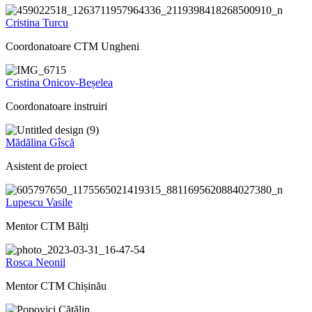
Cristina Turcu
Coordonatoare CTM Ungheni
Cristina Onicov-Beșelea
Coordonatoare instruiri
Mădălina Gîscă
Asistent de proiect
Lupescu Vasile
Mentor CTM Bălți
Rosca Neonil
Mentor CTM Chișinău