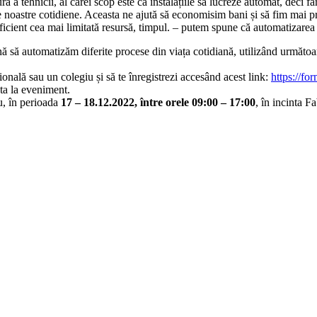
ă a tehnicii, al cărei scop este ca instalațiile să lucreze automat, deci fă
ile noastre cotidiene. Aceasta ne ajută să economisim bani și să fim mai p
cient cea mai limitată resursă, timpul. – putem spune că automatizarea ne 
să automatizăm diferite procese din viața cotidiană, utilizând următoa
ională sau un colegiu și să te înregistrezi accesând acest link:
https://
ta la eveniment.
u, în perioada
17 – 18.12.2022, între orele 09:00 – 17:00
, în incinta 