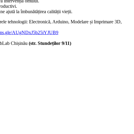
ră intervenția omului.
roductivi.
ajută la îmbunătățirea calității vieții.
rele tehnologii: Electronică, Arduino, Modelare și Imprimare 3D,
forms.gle/AUgNDxJ5b25iYJUB9
FabLab Chișinău
(str. Stundeților 9/11)